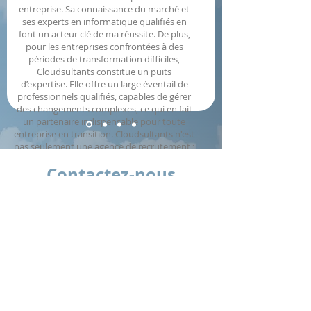
entreprise. Sa connaissance du marché et
ses experts en informatique qualifiés en
font un acteur clé de ma réussite. De plus,
pour les entreprises confrontées à des
périodes de transformation difficiles,
Cloudsultants constitue un puits
d’expertise. Elle offre un large éventail de
professionnels qualifiés, capables de gérer
des changements complexes, ce qui en fait
un partenaire indispensable pour toute
entreprise en transition. Cloudsultants n'est
pas seulement une agence de recrutement ;
elle constitue un partenaire essentiel pour
Contactez-nous
les professionnels axés sur la croissance et
les entreprises en transformation.
— Consultant Infor M3 – Belgique
Envoyez-nous un courriel à :
info@cloudsultants.com